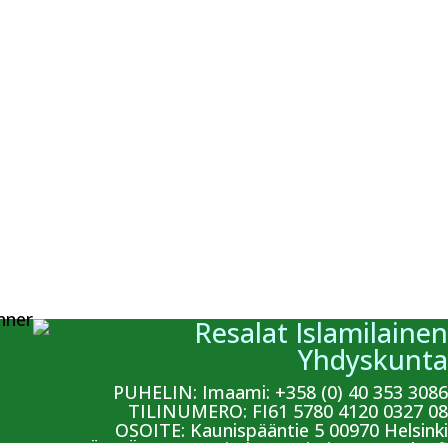
Resalat Islamilainen
Yhdyskunta
PUHELIN: Imaami: +358 (0) 40 353 3086
TILINUMERO: FI61 5780 4120 0327 08
OSOITE: Kaunispääntie 5 00970 Helsinki